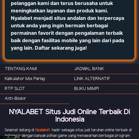
pelanggan kami dan terus berusaha untuk
meningkatkan layanan dan produk kami.
Nyalabet menjadi situs andalan dan terpercaya
untuk anda yang ingin bermain berbagai
permainan favorit dengan pengalaman terbaik
baik dengan fasilitas mobile yang lain dari pada
yang lain. Daftar sekarang juga!
TENTANG KAMI
JADWAL BANK
Kalkulator Mix Parlay
LINK ALTERNATIF
RTP SLOT
BUKU MIMPI
Anti-Blokir
NYALABET Situs Judi Online Terbaik Di
Indonesia
Selamat datang di
Nyalabet
.
hadir sebagai situs judi taruhan online terbaik di
Indonesia dengan banyak pilihan game yang menawarkan berbagai program