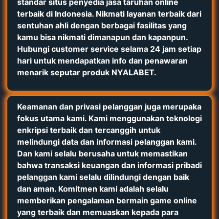
standar situs penyedia jasa taruhan online
terbaik di Indonesia. Nikmati layanan terbaik dari
sentuhan ahli dengan berbagai fasilitas yang
kamu bisa nikmati dimanapun dan kapanpun.
Hubungi customer service selama 24 jam setiap
hari untuk mendapatkan info dan penawaran
menarik seputar produk NYALABET.
Keamanan dan privasi pelanggan juga merupaka
fokus utama kami. Kami menggunakan teknologi
enkripsi terbaik dan tercanggih untuk
melindungi data dan informasi pelanggan kami.
Dan kami selalu berusaha untuk memastikan
bahwa transaksi keuangan dan informasi pribadi
pelanggan kami selalu dilindungi dengan baik
dan aman. Komitmen kami adalah selalu
memberikan pengalaman bermain game online
yang terbaik dan memuaskan kepada para