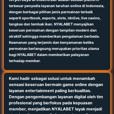
terbesar penyedia layanan taruhan online di Indonesia,
dengan berbagai pilihan jenis permainan terbaik
seperti sportbook, esports, slots, idnlive, live casino,
tangkas dan tembak ikan. NYALABET menyajikan
keseruan permainan dengan tampilan modern dan
atraktif sehingga memberikan pengalaman berbeda.
Keamanan yang terjamin dan kenyamanan ketika
permainan berlangsung merupakan prioritas utama
bagi NYALABET dalam memberikan pelayanan
terhadap member.
Kami hadir sebagai solusi untuk menambah
sensasi keseruan bermain game online dengan
layanan entertainment paling berkualitas.
Dengan pengembangan layanan digital oleh tim
profesional yang berfokus pada kepuasan
member, menjadikan NYALABET layak menjadi