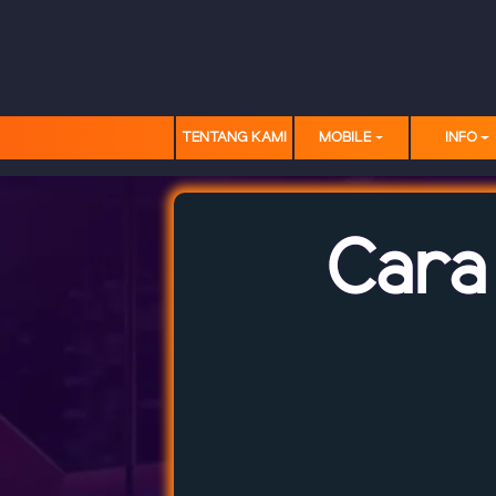
TENTANG KAMI
MOBILE
INFO
Cara