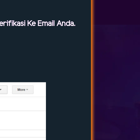
ifikasi Ke Email Anda.