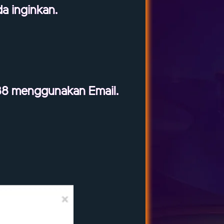
a inginkan.
r88 menggunakan Email.