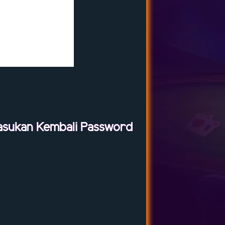
Masukan Kembali Password