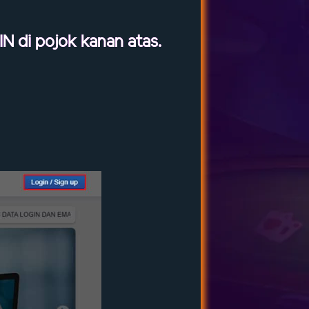
 di pojok kanan atas.