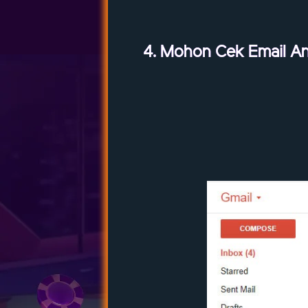
4. Mohon Cek Email An