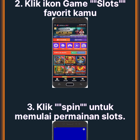
2. Klik ikon Game ""Slots""
favorit kamu
3. Klik ""spin"" untuk
memulai permainan slots.