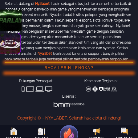
Selamat datang di
Nyalabet
.
hadir sebagai situs judi taruhan online terbaik di
Indonesia dengan banyak pilihan game yang menawarkan berbagai program
promo dan event menarik. Nyalabet adalah situs pelopor yang menghadirkan
banyak jenis permainan dalam 1 akun seperti esport, slots, idnlive, togel, live
casino, mickey mouse, tangkas dan masih banyak game seru lainnya. Nyalabet
menghadirkan pengalaman seru bermain kedalam game dengan tampilan
grafik yang modern yang akan menambah keseruan sensasi permainan.
Teknologi terbaru dan terdepan dikerjakan oleh tim yang ahli dan profesional
di bidangnya yang akan menjamin permainan lebih aman dan nyaman. Setiap
proses transaksi di
Nyalabet
lebih cepat karena di support banyak pilihan
bank swasta terbaik juga berbagai pilihan metode pembayaran terpopuler.
BACA LEBIH LENGKAP
Dukungan Perangkat :
Keamanan Terjamin :
Lisensi :
Copyright © - NYALABET. Seluruh hak cipta dilindungi