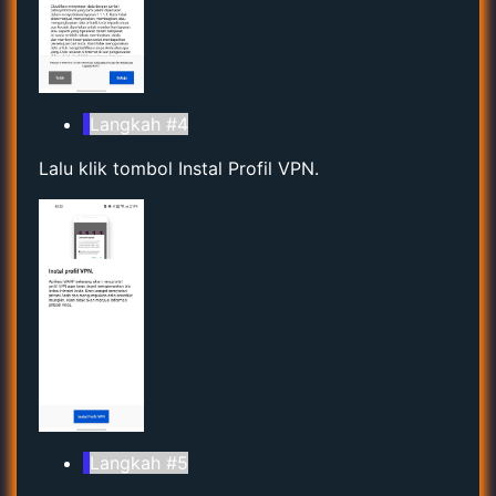
Langkah #4
Lalu klik tombol Instal Profil VPN.
Langkah #5