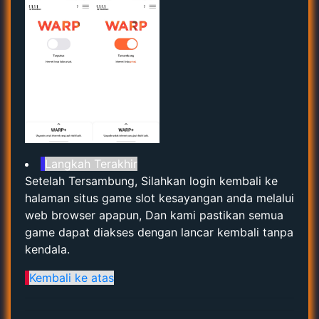
Langkah Terakhir
Setelah Tersambung, Silahkan login kembali ke
halaman situs game slot kesayangan anda melalui
web browser apapun, Dan kami pastikan semua
game dapat diakses dengan lancar kembali tanpa
kendala.
Kembali ke atas