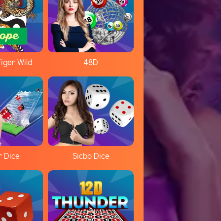
iger Wild
48D
r Dice
Sicbo Dice