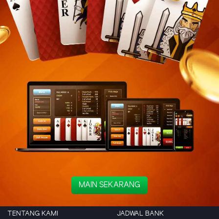
MAIN SEKARANG
TENTANG KAMI
JADWAL BANK