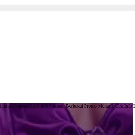
000 Nikmati Berbagai Promo Menarik Cek Info Lengkap di Menu Pro