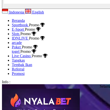
Indonesia
English
Beranda
Sportbook
Promo
E-Sport
Promo
Slots
Promo
IDNLIVE
Promo
arcade
Poker
Promo
togel
Promo
Live Casino
Promo
Tangkas
Tembak Ikan
Referral
Promosi
Info :
Selamat Datang di NYALABET