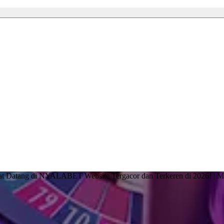
 Website Tergacor dan Terkeren di 2026! | Minimal Deposit Rp10.